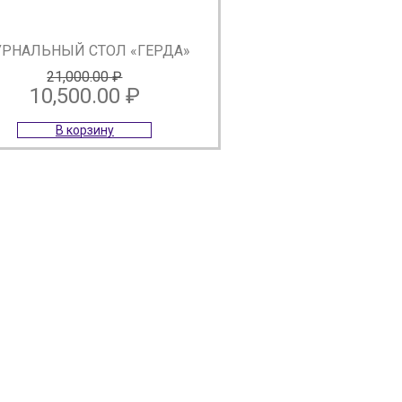
РНАЛЬНЫЙ СТОЛ «ГЕРДА»
21,000.00
₽
10,500.00
₽
Первоначальная
Текущая
В корзину
цена
цена:
составляла
10,500.00 ₽.
21,000.00 ₽.