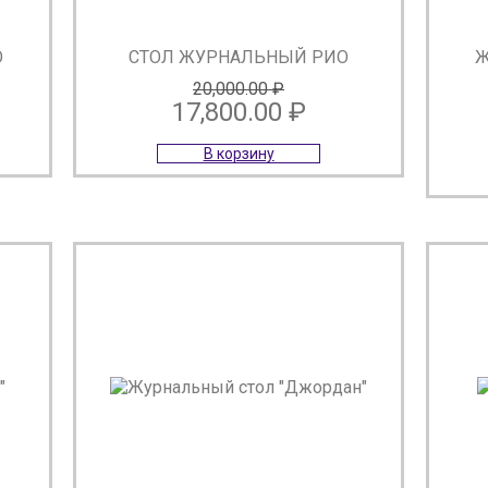
О
СТОЛ ЖУРНАЛЬНЫЙ РИО
Ж
20,000.00
₽
17,800.00
₽
ная
Первоначальная
Текущая
В корзину
цена
цена:
составляла
17,800.00 ₽.
20,000.00 ₽.