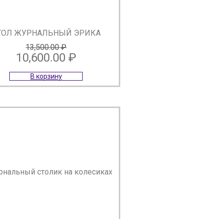
ТОЛ ЖУРНАЛЬНЫЙ ЭРИКА
13,500.00
₽
10,600.00
₽
Первоначальная
Текущая
В корзину
цена
цена:
составляла
10,600.00 ₽.
13,500.00 ₽.