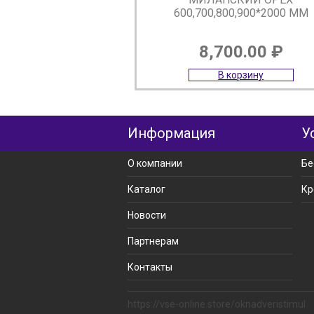
600,700,800,900*2000 ММ
8,700.00
₽
В корзину
Информация
У
О компании
Бе
Каталог
Кр
Новости
Партнерам
Контакты
https://vse-online.store/oknadveristimul