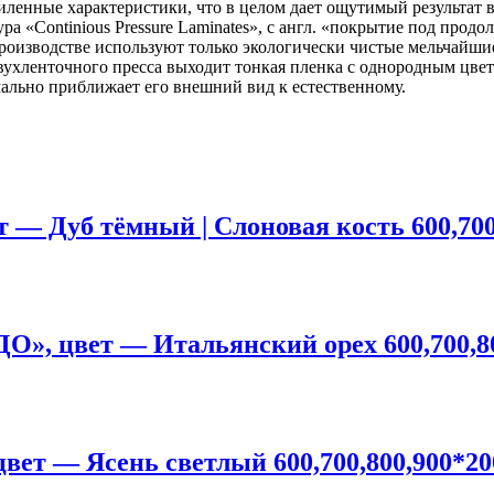
иленные характеристики, что в целом дает ощутимый результат
ура «Continious Pressure Laminates», с англ. «покрытие под про
производстве используют только экологически чистые мельчайши
 двухленточного пресса выходит тонкая пленка с однородным цв
имально приближает его внешний вид к естественному.
 — Дуб тёмный | Слоновая кость 600,700
О», цвет — Итальянский орех 600,700,8
вет — Ясень светлый 600,700,800,900*2