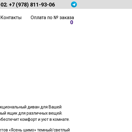
-02
+7 (978) 811-93-06
;
Контакты
Оплата по № заказа
0
щая
0.00 ₽.
нкциональный диван для Вашей
ный ящик для различных вещей.
беспечит комфорт и уют в комнате.
етов «Ясень шимо» темный/светлый