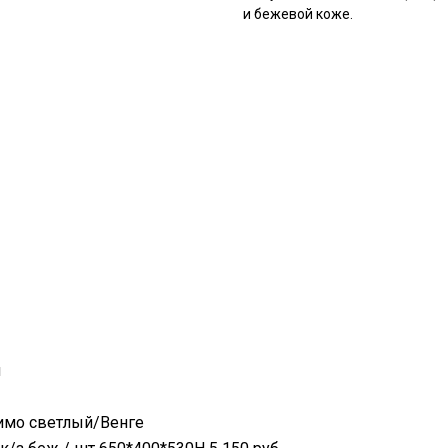
и бежевой коже.
й
имо светлый/Венге