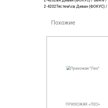
2-4202вн Диван (ФОКУС) / Венге / 
2-4202Тяс.тем\св Диван (ФОКУС) / 
Похожие
ПРИХОЖАЯ «ЛЕО»