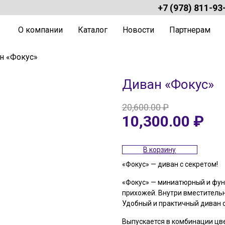
+7 (978) 811-93
О компании
Каталог
Новости
Партнерам
н «Фокус»
Диван «Фокус»
20,600.00
₽
Первоначальная
Теку
10,300.00
₽
цена
цена:
составляла
10,30
20,600.00 ₽.
В корзину
«Фокус» — диван с секретом!
«Фокус» — миниатюрный и фу
прихожей. Внутри вместитель
Удобный и практичный диван о
Выпускается в комбинации цв