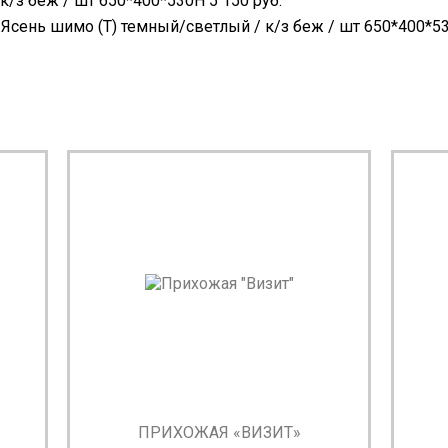
к/з беж / шт 650*400*530Н 5 150 руб.
Ясень шимо (Т) темный/светлый / к/з беж / шт 650*400*53
ПРИХОЖАЯ «ВИЗИТ»