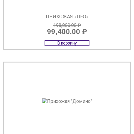
ПРИХОЖАЯ «ЛЕО»
198,800.00
₽
99,400.00
₽
Первоначальная
Текущая
В корзину
цена
цена:
составляла
99,400.00 ₽.
198,800.00 ₽.