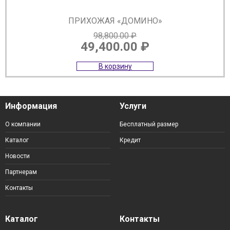
ПРИХОЖАЯ «ДОМИНО»
98,800.00
₽
49,400.00
₽
Первоначальная
Текущая
В корзину
цена
цена:
составляла
49,400.00 ₽.
98,800.00 ₽.
Информация
Услуги
О компании
Бесплатный размер
Каталог
Кредит
Новости
Партнерам
Контакты
Каталог
Контакты