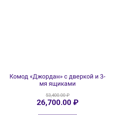
Комод «Джордан» с дверкой и 3-
мя ящиками
53,400.00
₽
Первоначальная
Текущая
26,700.00
₽
цена
цена:
составляла
26,700.00 ₽.
53,400.00 ₽.