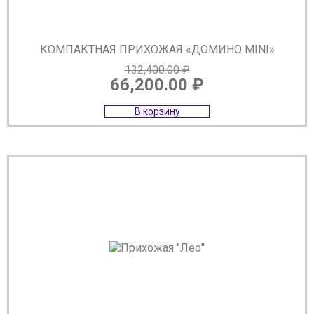
КОМПАКТНАЯ ПРИХОЖАЯ «ДОМИНО MINI»
132,400.00
₽
66,200.00
₽
Первоначальная
Текущая
В корзину
цена
цена:
составляла
66,200.00 ₽.
132,400.00 ₽.