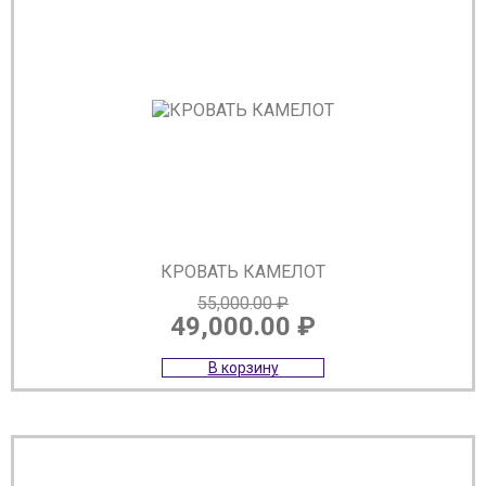
КРОВАТЬ КАМЕЛОТ
55,000.00
₽
49,000.00
₽
Первоначальная
Текущая
В корзину
цена
цена:
составляла
49,000.00 ₽.
55,000.00 ₽.