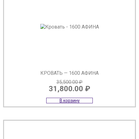
КРОВАТЬ — 1600 АФИНА
35,500.00
₽
31,800.00
₽
Первоначальная
Текущая
В корзину
цена
цена:
составляла
31,800.00 ₽.
35,500.00 ₽.