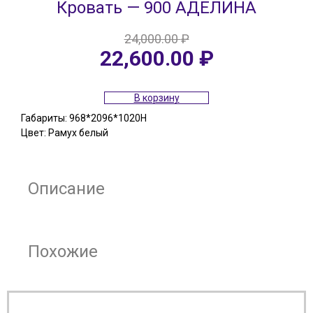
Кровать — 900 АДЕЛИНА
24,000.00
₽
Первоначальная
Текущая
22,600.00
₽
цена
цена:
составляла
22,600.00 ₽.
24,000.00 ₽.
В корзину
Габариты: 968*2096*1020Н
Цвет: Рамух белый
Описание
Похожие