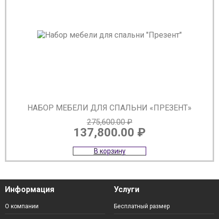
НАБОР МЕБЕЛИ ДЛЯ СПАЛЬНИ «ПРЕЗЕНТ»
275,600.00
₽
137,800.00
₽
Первоначальная
Текущая
В корзину
цена
цена:
составляла
137,800.00 ₽.
275,600.00 ₽.
Информация
Услуги
О компании
Бесплатный размер