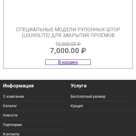
СПЕЦИАЛЬНЫЕ МОДЕЛИ РУЛОННЫХ ШТОР
(LOUVOLITE) ДЛЯ ЗАКРЫТИЯ ПРОЁМОВ
10,500.00
₽
7,000.00
₽
Первоначальная
Текущая
В корзину
цена
цена:
составляла
7,000.00 ₽.
10,500.00 ₽.
Информация
Услуги
О компании
Бесплатный размер
Каталог
Кредит
Новости
Партнерам
Контакты