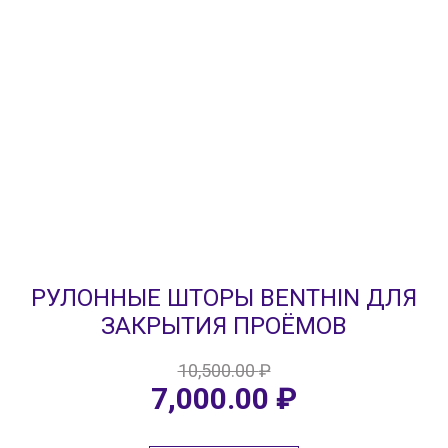
РУЛОННЫЕ ШТОРЫ BENTHIN ДЛЯ
ЗАКРЫТИЯ ПРОЁМОВ
10,500.00
₽
Первоначальная
Текущая
7,000.00
₽
цена
цена:
составляла
7,000.00 ₽.
10,500.00 ₽.