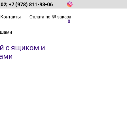
-02
+7 (978) 811-93-06
;
Контакты
Оплата по № заказа
0
ишами
й с ящиком и
ами
щая
0.00 ₽.