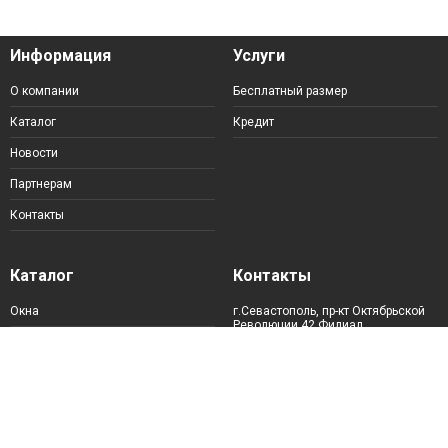
Информация
Услуги
О компании
Бесплатный размер
Каталог
Кредит
Новости
Партнерам
Контакты
Каталог
Контакты
Окна
г.Севастополь, пр-кт Октябрьской
Революции 42 Филиал
г.Севастополь, пр-кт Героев
Двери
Сталинграда, 24А
Комплектующие
+7 (978) 811-93-02
+7 (978) 811-93-06